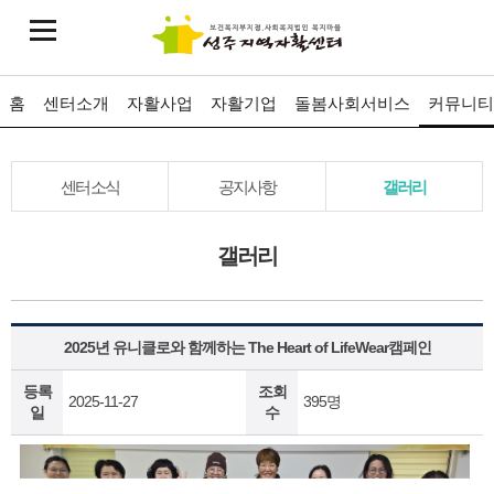
홈
센터소개
자활사업
자활기업
돌봄사회서비스
커뮤니티
센터소식
공지사항
갤러리
갤러리
2025년 유니클로와 함께하는 The Heart of LifeWear캠페인
등록
조회
2025-11-27
395명
일
수