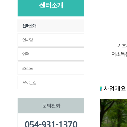
센터소개
센터소개
인사말
기초
연혁
저소득층
조직도
오시는 길
사업개요
문의전화