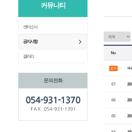
커뮤니티
센터소식
공지사항
No
갤러리
<
문의전화
67
2
66
2
65
2
64
성