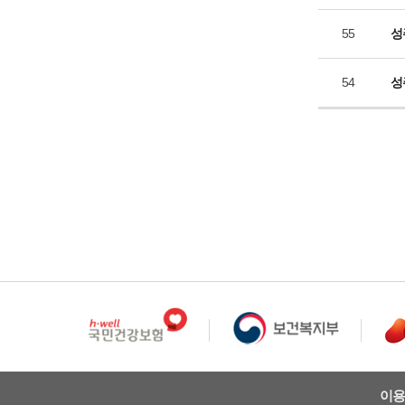
55
성
54
성
이용