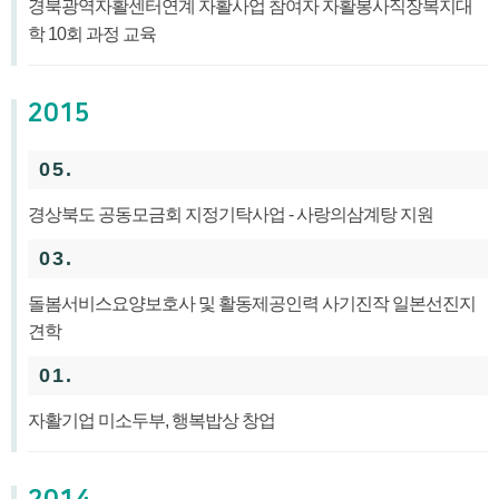
경북광역자활센터연계 자활사업 참여자 자활봉사직장복지대
학 10회 과정 교육
2015
05.
경상북도 공동모금회 지정기탁사업 - 사랑의삼계탕 지원
03.
돌봄서비스요양보호사 및 활동제공인력 사기진작 일본선진지
견학
01.
자활기업 미소두부, 행복밥상 창업