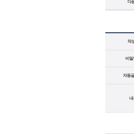
다
작
비밀
자동글
내