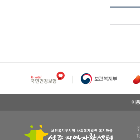
이용
주
T