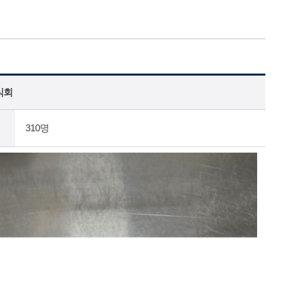
식회
310명