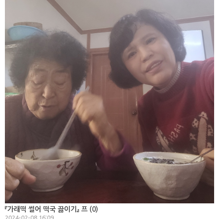
『가래떡 썰어 떡국 끓이기』 프 (
0
)
2024-02-08 16:09