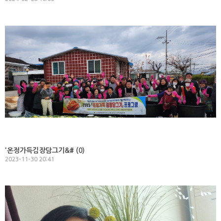
'온정가득김장담그기&# (
0
)
2023-11-30 20:41